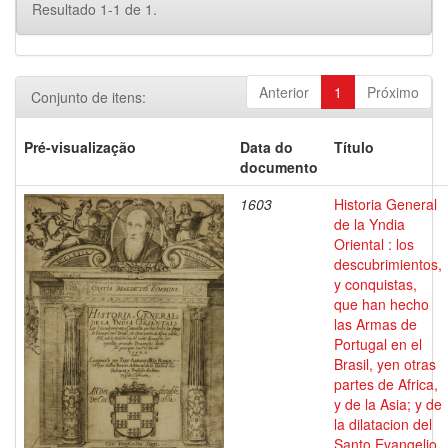
Resultado 1-1 de 1.
Anterior
1
Próximo
Conjunto de itens:
Pré-visualização
Data do
Título
documento
1603
Historia General
de la Yndia
Oriental : los
descubrimientos,
y conquistas,
que han hecho
las Armas de
Portugal en el
Brasil, yen otras
partes de Africa,
y de la Asia; y de
la dilatacion del
Santo Evangelio