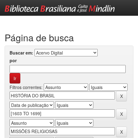
Skip
navigation
Página de busca
Buscar em:
por
Filtros correntes: