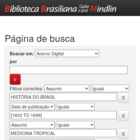
Skip
navigation
Página de busca
Buscar em:
por
Filtros correntes: