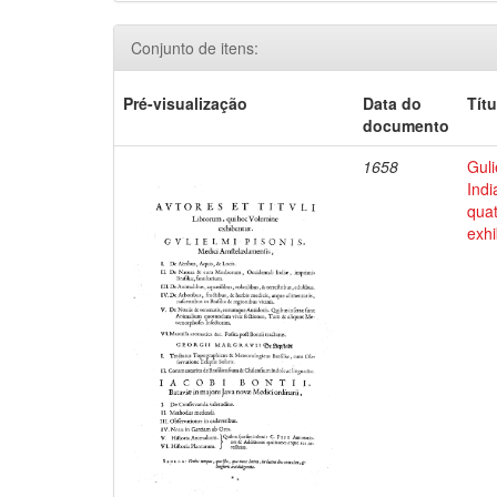
Conjunto de itens:
Pré-visualização
Data do
Títu
documento
1658
Guli
Indi
qua
exhi