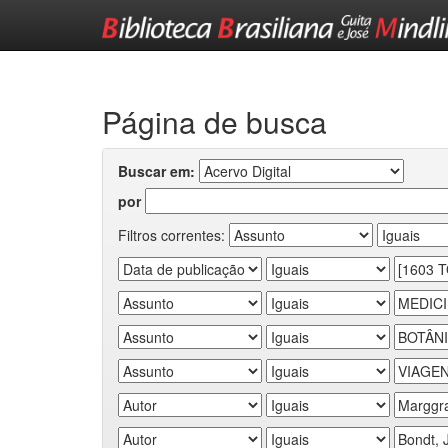
Skip
navigation
Página de busca
Buscar em:
por
Filtros correntes: