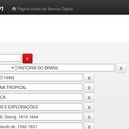
-->
Página inicial do Acervo Digital