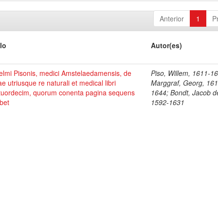
Anterior
1
P
lo
Autor(es)
elmi Pisonis, medici Amstelaedamensis, de
Piso, Willem, 1611-1
ae utriusque re naturali et medical libri
Marggraf, Georg, 161
tuordecim, quorum conenta pagina sequens
1644; Bondt, Jacob d
bet
1592-1631