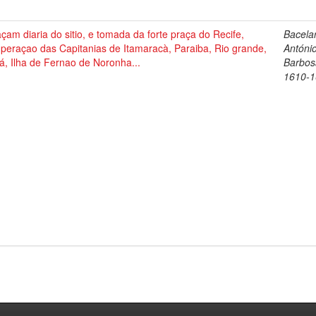
çam diaria do sitio, e tomada da forte praça do Recife,
Bacelar
peraçao das Capitanias de Itamaracà, Paraiba, Rio grande,
Antóni
á, Ilha de Fernao de Noronha...
Barbos
1610-