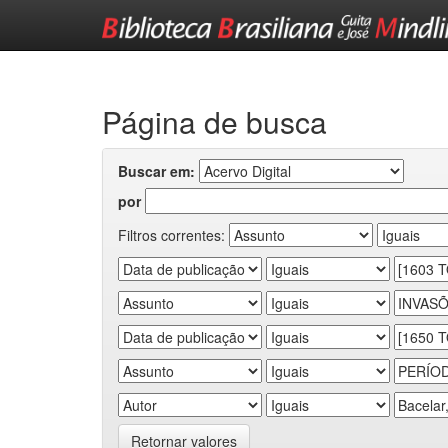
Skip
navigation
Página de busca
Buscar em:
por
Filtros correntes:
Retornar valores