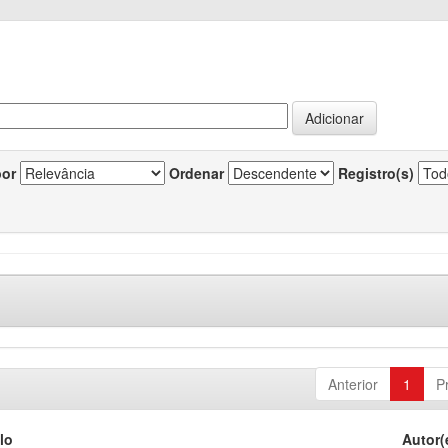
por
Ordenar
Registro(s)
Anterior
1
P
lo
Autor(