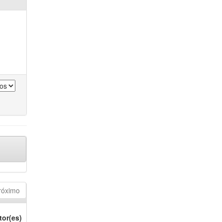
róximo
tor(es)