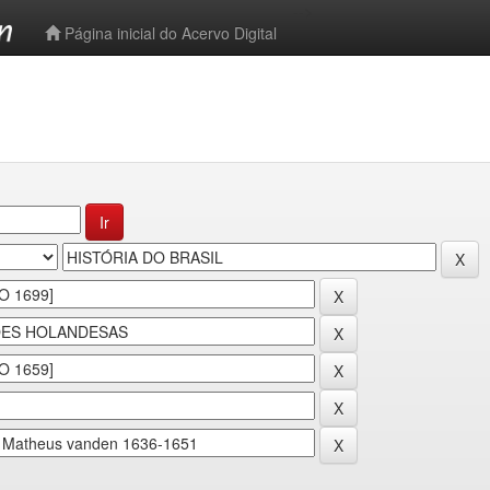
-->
Página inicial do Acervo Digital