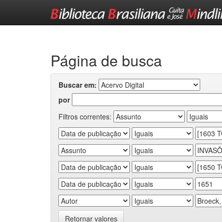
Skip
navigation
Página de busca
Buscar em:
por
Filtros correntes:
Retornar valores