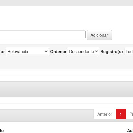
por
Ordenar
Registro(s)
Anterior
1
P
lo
Au