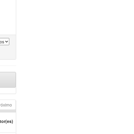
róximo
tor(es)