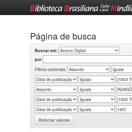
Skip
navigation
Página de busca
Buscar em:
por
Filtros correntes:
Retornar valores