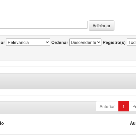
por
Ordenar
Registro(s)
Anterior
1
P
lo
Au