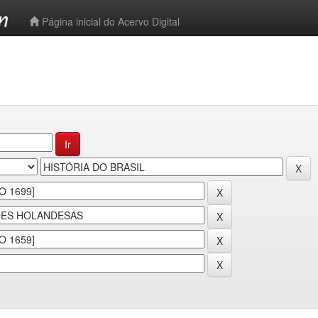
-->
Página inicial do Acervo Digital