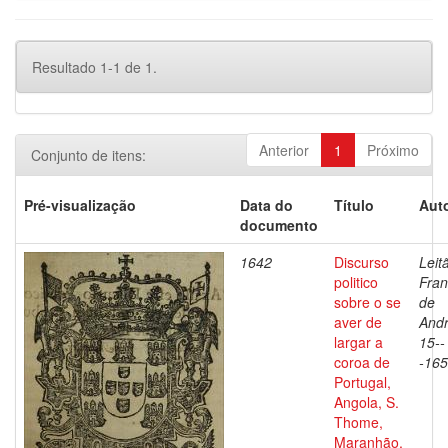
Resultado 1-1 de 1.
Anterior
1
Próximo
Conjunto de itens:
Pré-visualização
Data do
Título
Auto
documento
1642
Discurso
Leit
politico
Fran
sobre o se
de
aver de
Andr
largar a
15--
coroa de
-16
Portugal,
Angola, S.
Thome,
Maranhão,