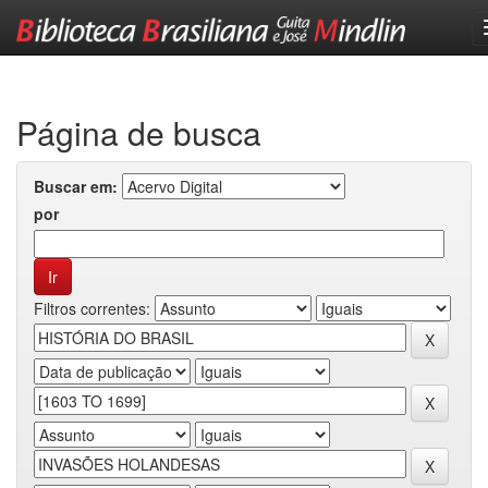
Skip
navigation
Página de busca
Buscar em:
por
Filtros correntes: