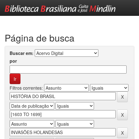
Skip
navigation
Página de busca
Buscar em:
por
Filtros correntes: