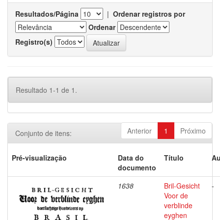
Resultados/Página
|
Ordenar registros por
Ordenar
Registro(s)
Resultado 1-1 de 1.
Anterior
1
Próximo
Conjunto de itens:
Pré-visualização
Data do
Título
Au
documento
1638
Bril-Gesicht
-
Voor de
verblinde
eyghen