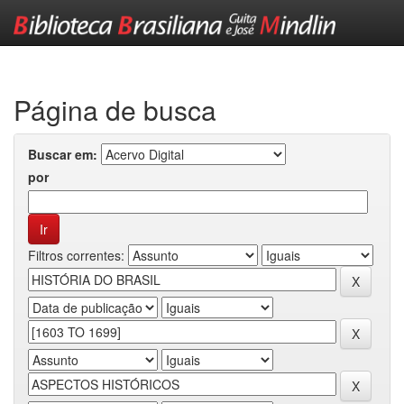
Skip
navigation
Página de busca
Buscar em:
por
Filtros correntes: