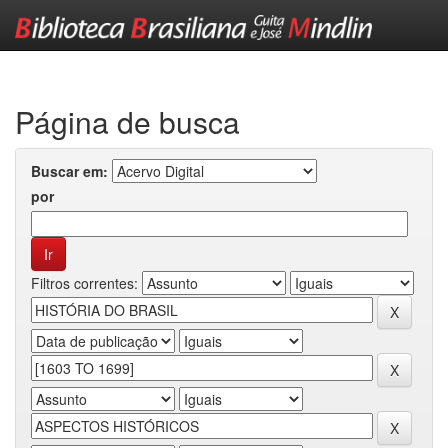
Skip
navigation
Página de busca
Buscar em:
por
Filtros correntes: