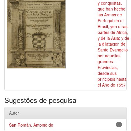
y conquistas,
que han hecho
las Armas de
Portugal en el
Brasil, yen otras
partes de Africa,
y de la Asia; y de
la dilatacion del
Santo Evangelio
por aquellas
grandes
Provincias,
desde sus
principios hasta
el Año de 1557
Sugestões de pesquisa
Autor
San Román, Antonio de
1