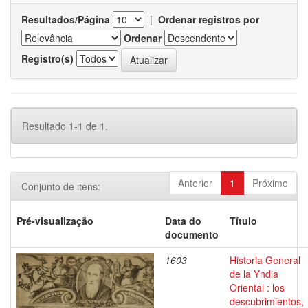
Resultados/Página
|
Ordenar registros por
Ordenar
Registro(s)
Resultado 1-1 de 1.
Anterior
1
Próximo
Conjunto de itens:
Pré-visualização
Data do
Título
documento
1603
Historia General
de la Yndia
Oriental : los
descubrimientos,