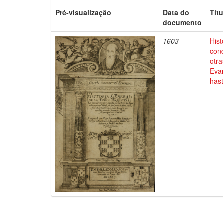
Pré-visualização
Data do
Títu
documento
1603
Hist
conq
otra
Evan
has