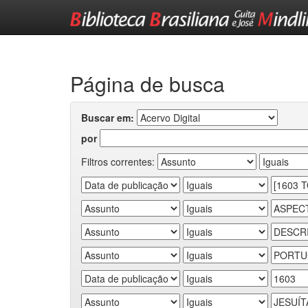
Skip
navigation
Página de busca
Buscar em:
por
Filtros correntes: