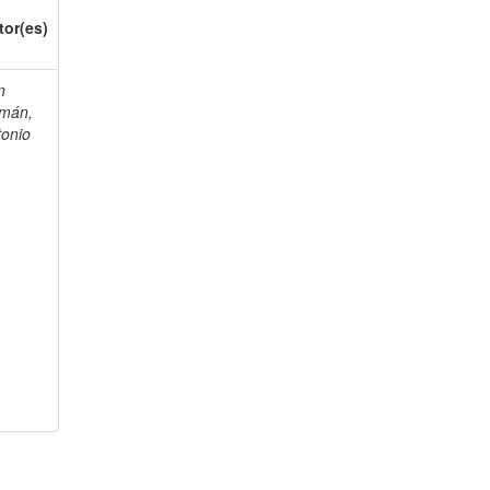
tor(es)
n
mán,
tonio