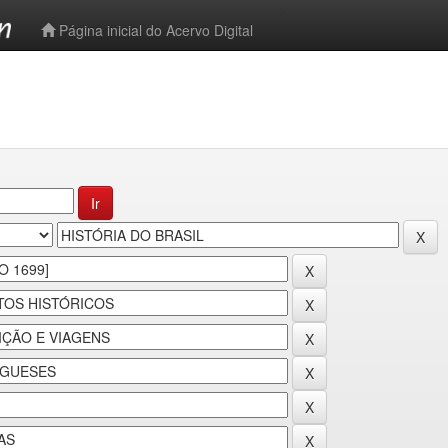
-->
Página inicial do Acervo Digital