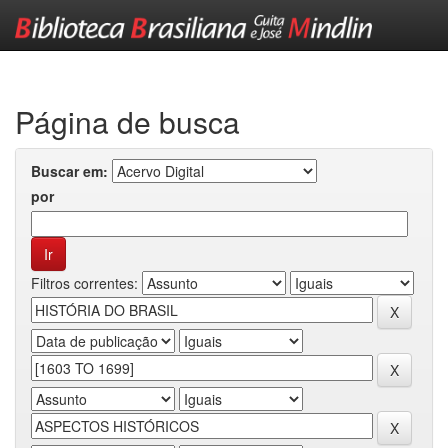
Skip
navigation
Página de busca
Buscar em:
por
Filtros correntes: