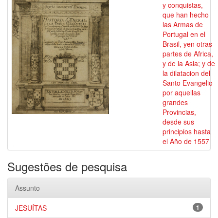
y conquistas,
que han hecho
las Armas de
Portugal en el
Brasil, yen otras
partes de Africa,
y de la Asia; y de
la dilatacion del
Santo Evangelio
por aquellas
grandes
Provincias,
desde sus
principios hasta
el Año de 1557
Sugestões de pesquisa
Assunto
JESUÍTAS
1