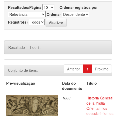
Resultados/Página
|
Ordenar registros por
Ordenar
Registro(s)
Resultado 1-1 de 1.
Anterior
1
Próximo
Conjunto de itens:
Pré-visualização
Data do
Título
documento
1603
Historia General
de la Yndia
Oriental : los
descubrimientos,