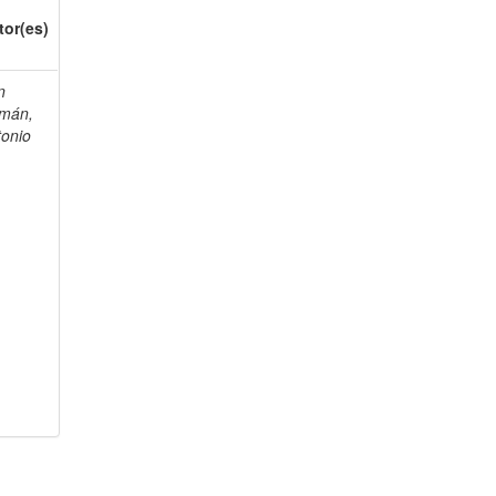
tor(es)
n
mán,
tonio