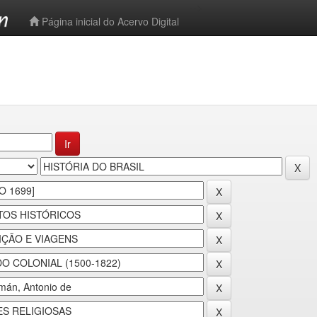
-->
Página inicial do Acervo Digital