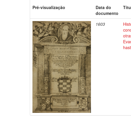
Pré-visualização
Data do
Títu
documento
1603
Hist
conq
otra
Evan
has