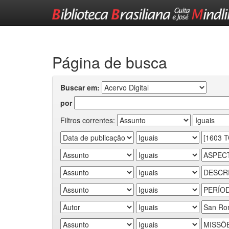
Skip
navigation
Página de busca
Buscar em:
por
Filtros correntes: