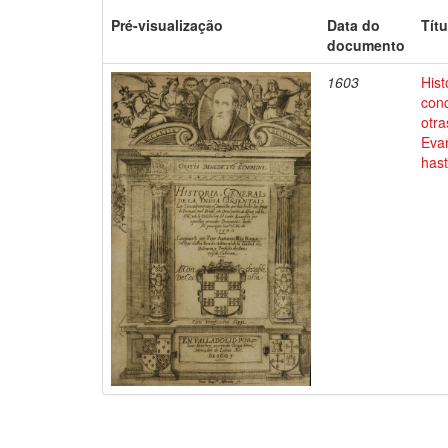
Pré-visualização
Data do
Títu
documento
1603
Hist
conq
otra
Evan
has