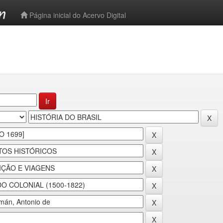
-->
Página inicial do Acervo Digital