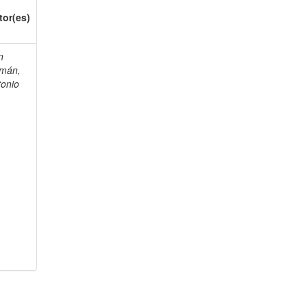
tor(es)
n
mán,
tonio