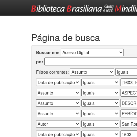
Skip
navigation
Página de busca
Buscar em:
por
Filtros correntes: