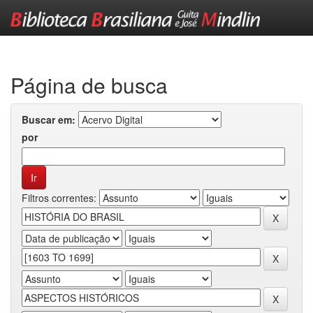
Skip
navigation
Página de busca
Buscar em:
por
Filtros correntes: