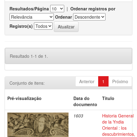
Resultados/Página
|
Ordenar registros por
Ordenar
Registro(s)
Resultado 1-1 de 1.
Anterior
1
Próximo
Conjunto de itens:
Pré-visualização
Data do
Título
documento
1603
Historia General
de la Yndia
Oriental : los
descubrimientos,