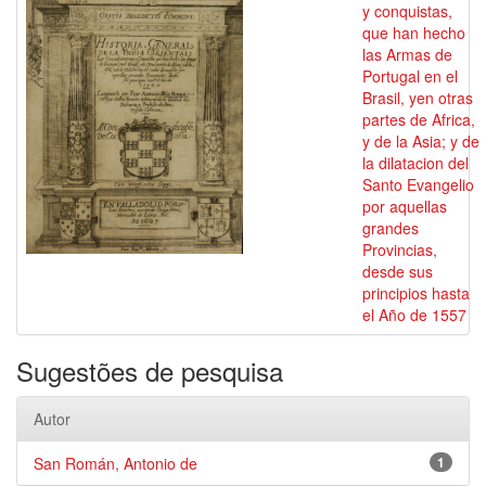
y conquistas,
que han hecho
las Armas de
Portugal en el
Brasil, yen otras
partes de Africa,
y de la Asia; y de
la dilatacion del
Santo Evangelio
por aquellas
grandes
Provincias,
desde sus
principios hasta
el Año de 1557
Sugestões de pesquisa
Autor
San Román, Antonio de
1