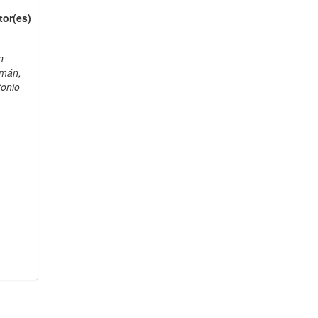
tor(es)
n
mán,
tonio