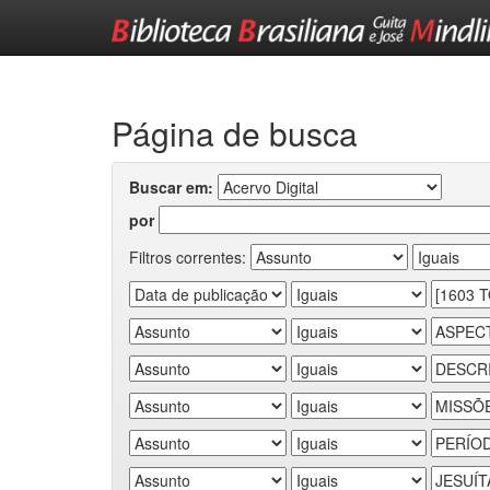
Skip
navigation
Página de busca
Buscar em:
por
Filtros correntes: