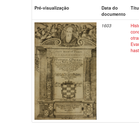
Pré-visualização
Data do
Títu
documento
1603
Hist
conq
otra
Evan
has