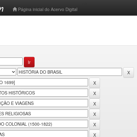
-->
Página inicial do Acervo Digital