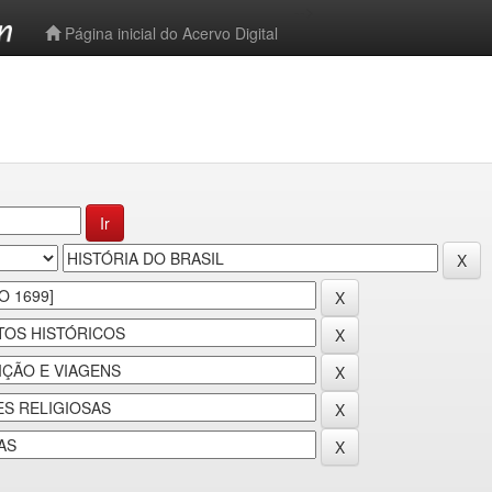
-->
Página inicial do Acervo Digital