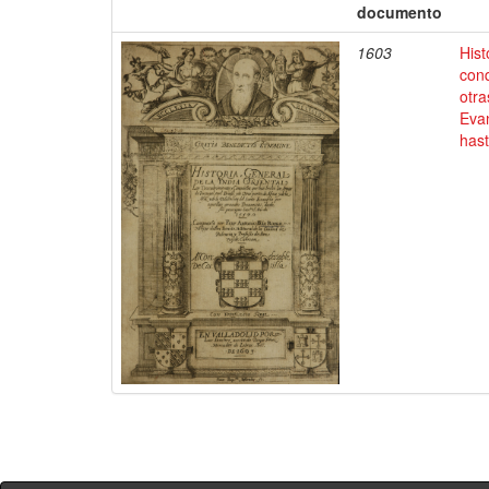
documento
1603
Hist
conq
otra
Evan
has