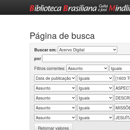
Skip
navigation
Página de busca
Buscar em:
por
Filtros correntes:
Retornar valores