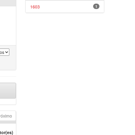
1603
1
róximo
tor(es)