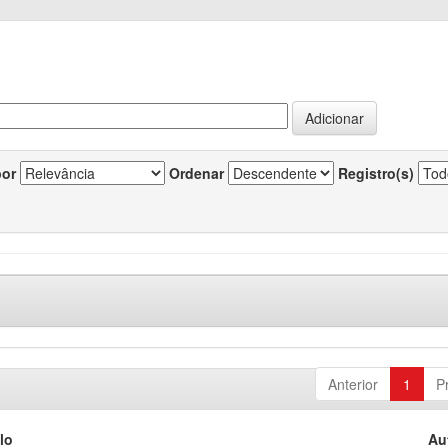
por
Ordenar
Registro(s)
Anterior
1
P
lo
Au