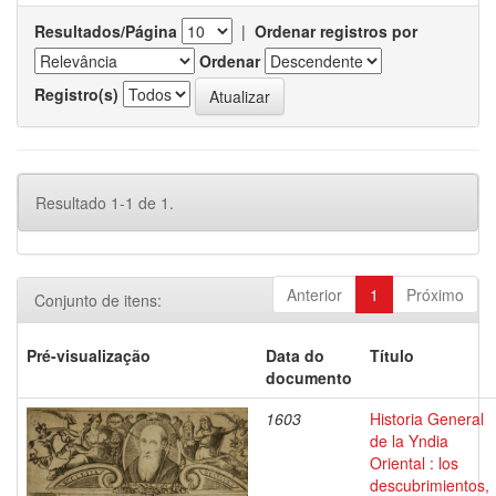
Resultados/Página
|
Ordenar registros por
Ordenar
Registro(s)
Resultado 1-1 de 1.
Anterior
1
Próximo
Conjunto de itens:
Pré-visualização
Data do
Título
documento
1603
Historia General
de la Yndia
Oriental : los
descubrimientos,