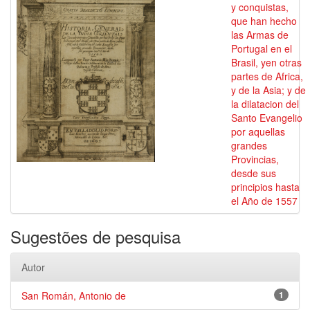
y conquistas,
que han hecho
las Armas de
Portugal en el
Brasil, yen otras
partes de Africa,
y de la Asia; y de
la dilatacion del
Santo Evangelio
por aquellas
grandes
Provincias,
desde sus
principios hasta
el Año de 1557
Sugestões de pesquisa
Autor
San Román, Antonio de
1