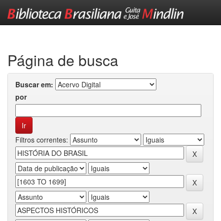
Skip
navigation
Página de busca
Buscar em:
por
Filtros correntes: