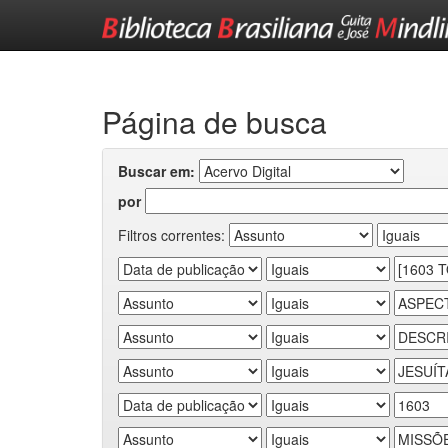
Skip
navigation
Página de busca
Buscar em:
por
Filtros correntes: