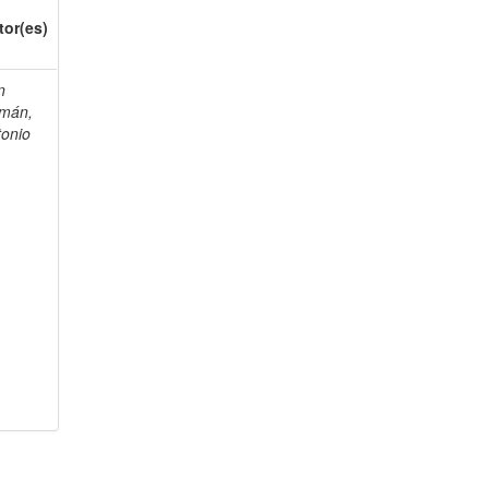
tor(es)
n
mán,
tonio