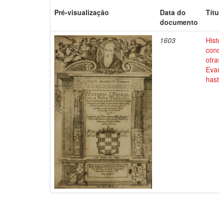
Pré-visualização
Data do
Títu
documento
1603
Hist
conq
otra
Evan
has