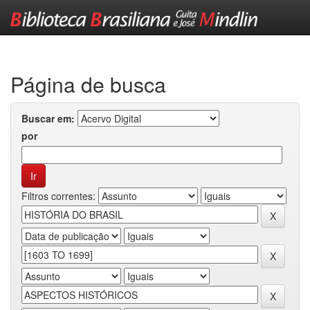
Skip
navigation
Página de busca
Buscar em:
por
Filtros correntes: