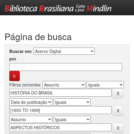
Skip
navigation
Página de busca
Buscar em:
por
Filtros correntes: