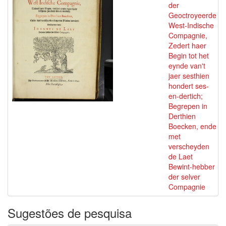
der
Geoctroyeerde
West-Indische
Compagnie,
Zedert haer
Begin tot het
eynde van't
jaer sesthien
hondert ses-
en-dertich;
Begrepen in
Derthien
Boecken, ende
met
verscheyden
de Laet
Bewint-hebber
der selver
Compagnie
Sugestões de pesquisa