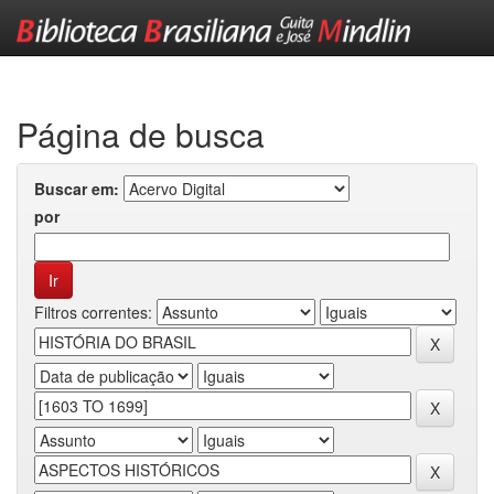
Skip
navigation
Página de busca
Buscar em:
por
Filtros correntes: