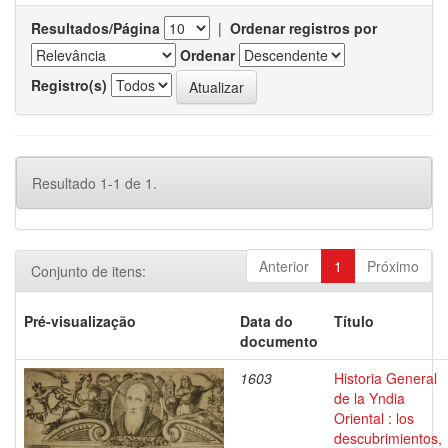
Resultados/Página
|
Ordenar registros por
Ordenar
Registro(s)
Resultado 1-1 de 1.
Anterior
1
Próximo
Conjunto de itens:
Pré-visualização
Data do
Título
documento
1603
Historia General
de la Yndia
Oriental : los
descubrimientos,