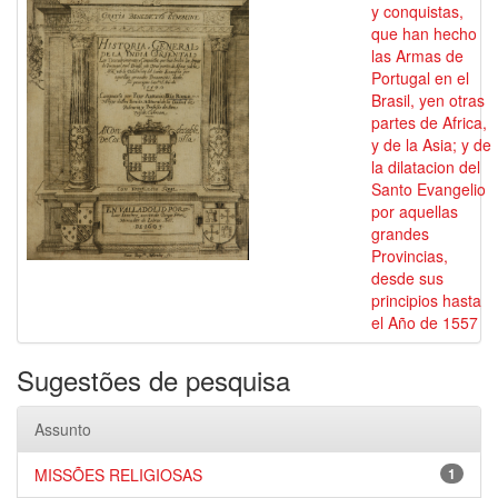
y conquistas,
que han hecho
las Armas de
Portugal en el
Brasil, yen otras
partes de Africa,
y de la Asia; y de
la dilatacion del
Santo Evangelio
por aquellas
grandes
Provincias,
desde sus
principios hasta
el Año de 1557
Sugestões de pesquisa
Assunto
MISSÕES RELIGIOSAS
1