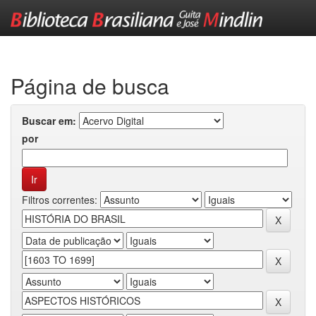
Skip
navigation
Página de busca
Buscar em:
por
Filtros correntes: