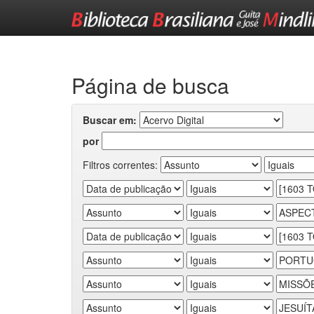
Skip
navigation
Página de busca
Buscar em:
por
Filtros correntes: