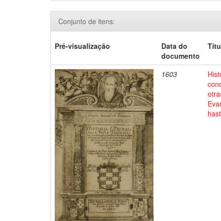
Conjunto de itens:
Pré-visualização
Data do
Títu
documento
1603
Hist
conq
otra
Evan
has