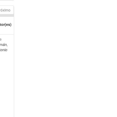
róximo
tor(es)
n
mán,
tonio