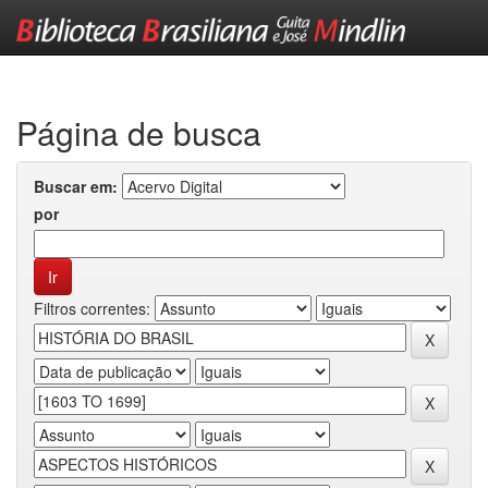
Skip
navigation
Página de busca
Buscar em:
por
Filtros correntes: