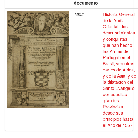
documento
1603
Historia General
de la Yndia
Oriental : los
descubrimientos,
y conquistas,
que han hecho
las Armas de
Portugal en el
Brasil, yen otras
partes de Africa,
y de la Asia; y de
la dilatacion del
Santo Evangelio
por aquellas
grandes
Provincias,
desde sus
principios hasta
el Año de 1557