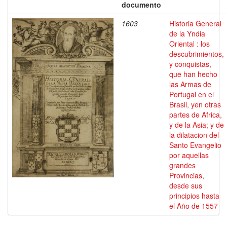
documento
1603
Historia General
de la Yndia
Oriental : los
descubrimientos,
y conquistas,
que han hecho
las Armas de
Portugal en el
Brasil, yen otras
partes de Africa,
y de la Asia; y de
la dilatacion del
Santo Evangelio
por aquellas
grandes
Provincias,
desde sus
principios hasta
el Año de 1557