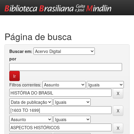
Skip
navigation
Página de busca
Buscar em:
por
Filtros correntes: