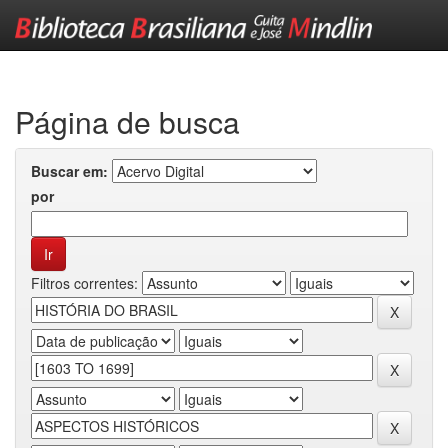
Skip
navigation
Página de busca
Buscar em:
por
Filtros correntes: