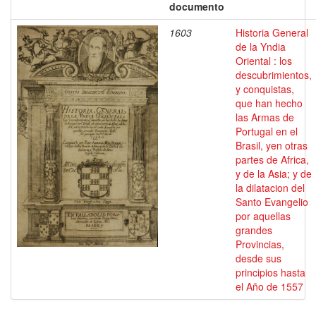
documento
1603
Historia General
de la Yndia
Oriental : los
descubrimientos,
y conquistas,
que han hecho
las Armas de
Portugal en el
Brasil, yen otras
partes de Africa,
y de la Asia; y de
la dilatacion del
Santo Evangelio
por aquellas
grandes
Provincias,
desde sus
principios hasta
el Año de 1557