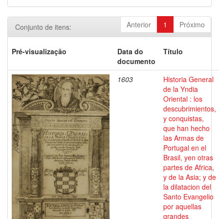
Anterior
1
Próximo
Conjunto de itens:
Pré-visualização
Data do
Título
documento
1603
Historia General
de la Yndia
Oriental : los
descubrimientos,
y conquistas,
que han hecho
las Armas de
Portugal en el
Brasil, yen otras
partes de Africa,
y de la Asia; y de
la dilatacion del
Santo Evangelio
por aquellas
grandes