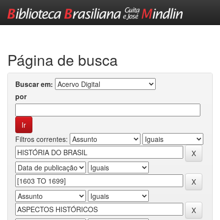
Skip
navigation
Página de busca
Buscar em:
por
Filtros correntes: