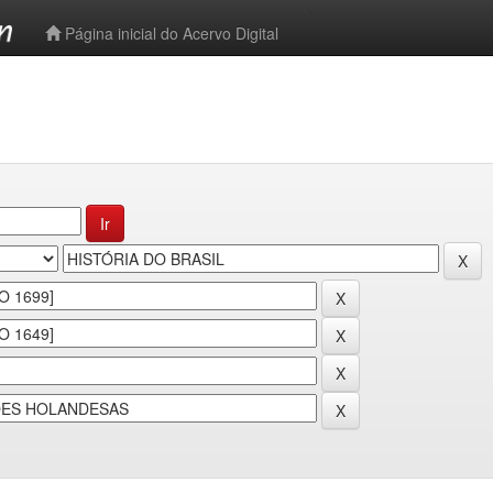
-->
Página inicial do Acervo Digital