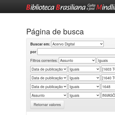
Skip
navigation
Página de busca
Buscar em:
por
Filtros correntes:
Retornar valores