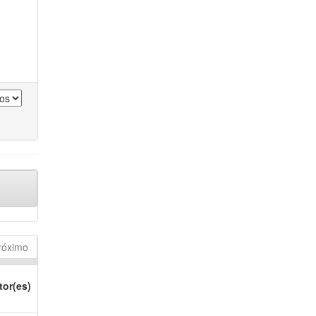
róximo
tor(es)