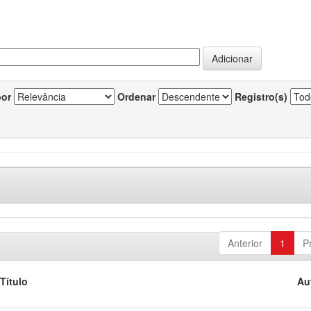
por
Ordenar
Registro(s)
Anterior
1
P
Título
Au