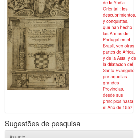
de la Yndia
Oriental : los
descubrimientos,
y conquistas,
que han hecho
las Armas de
Portugal en el
Brasil, yen otras
partes de Africa,
y de la Asia; y de
la dilatacion del
Santo Evangelio
por aquellas
grandes
Provincias,
desde sus
principios hasta
el Año de 1557
Sugestões de pesquisa
Assunto