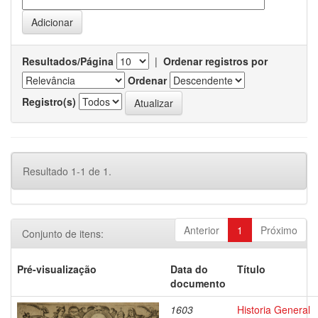
Resultados/Página
|
Ordenar registros por
Ordenar
Registro(s)
Resultado 1-1 de 1.
Anterior
1
Próximo
Conjunto de itens:
Pré-visualização
Data do
Título
documento
1603
Historia General