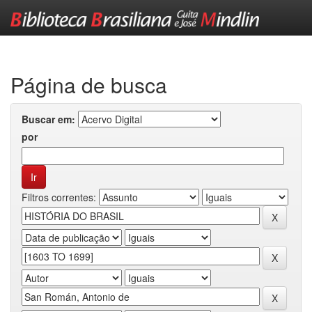
Skip
navigation
Página de busca
Buscar em:
por
Filtros correntes: