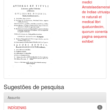
medici
Amstelaedamensi
de Indiae utriusq
re naturali et
medical libri
quatuordecim,
quorum conenta
pagina sequens
exhibet
Sugestões de pesquisa
Assunto
INDÍGENAS
1