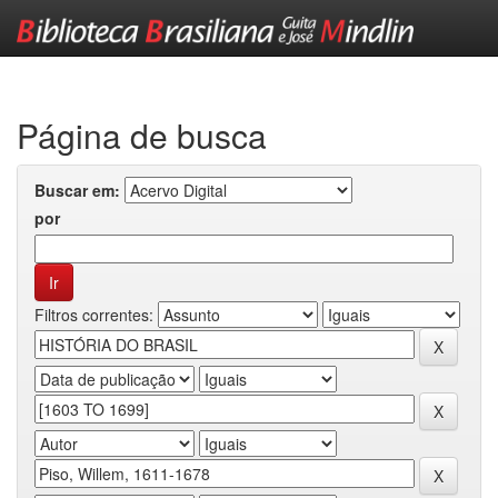
Skip
navigation
Página de busca
Buscar em:
por
Filtros correntes: