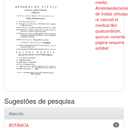
medici
Amstelaedamensi
de Indiae utriusq
re naturali et
medical libri
quatuordecim,
quorum conenta
pagina sequens
exhibet
Sugestões de pesquisa
Assunto
BOTÂNICA
1