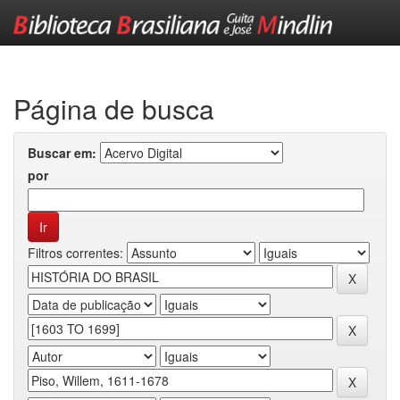
Skip
navigation
Página de busca
Buscar em:
por
Filtros correntes: