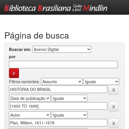
Skip
navigation
Página de busca
Buscar em:
por
Filtros correntes: