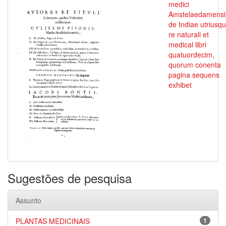
medici
Amstelaedamensi
de Indiae utriusq
re naturali et
medical libri
quatuordecim,
quorum conenta
pagina sequens
exhibet
Sugestões de pesquisa
Assunto
PLANTAS MEDICINAIS
1