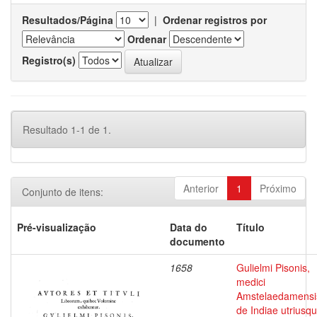
Resultados/Página
|
Ordenar registros por
Ordenar
Registro(s)
Resultado 1-1 de 1.
Anterior
1
Próximo
Conjunto de itens:
Pré-visualização
Data do
Título
documento
1658
Gulielmi Pisonis,
medici
Amstelaedamensi
de Indiae utriusq