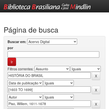
Skip
navigation
Página de busca
Buscar em:
por
Filtros correntes: