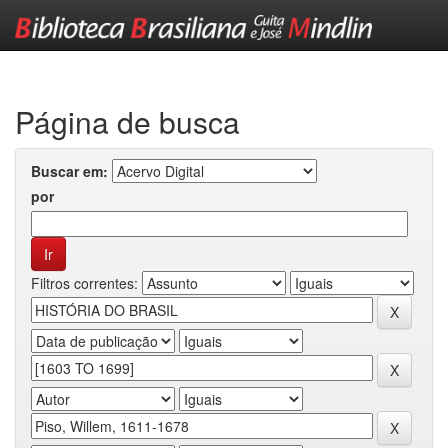
Skip
navigation
Página de busca
Buscar em:
por
Filtros correntes: