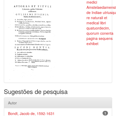
medici
Amstelaedamensi
de Indiae utriusq
re naturali et
medical libri
quatuordecim,
quorum conenta
pagina sequens
exhibet
Sugestões de pesquisa
Autor
Bondt, Jacob de, 1592-1631
1