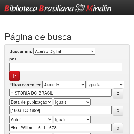
Skip
navigation
Página de busca
Buscar em:
por
Filtros correntes: