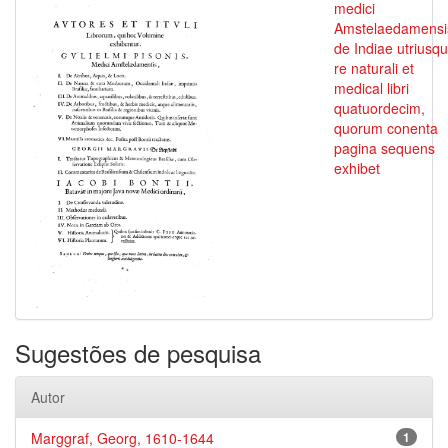
medici
Amstelaedamensi
de Indiae utriusq
re naturali et
medical libri
quatuordecim,
quorum conenta
pagina sequens
exhibet
Sugestões de pesquisa
Autor
Marggraf, Georg, 1610-1644
1