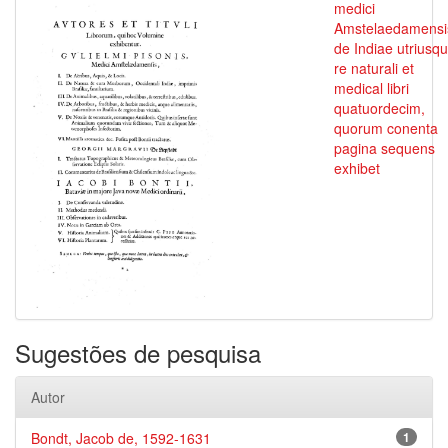
medici
Amstelaedamensi
de Indiae utriusq
re naturali et
medical libri
quatuordecim,
quorum conenta
pagina sequens
exhibet
Sugestões de pesquisa
Autor
Bondt, Jacob de, 1592-1631
1