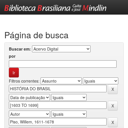
Skip
navigation
Página de busca
Buscar em:
por
Filtros correntes: