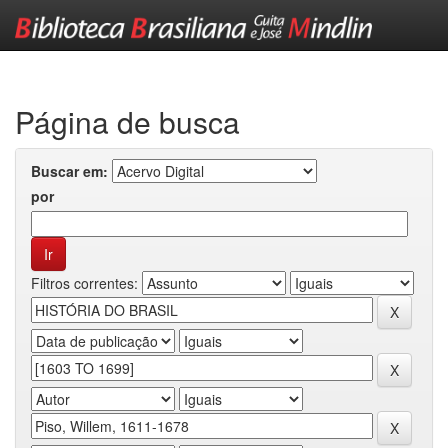
Skip
navigation
Página de busca
Buscar em:
por
Filtros correntes: