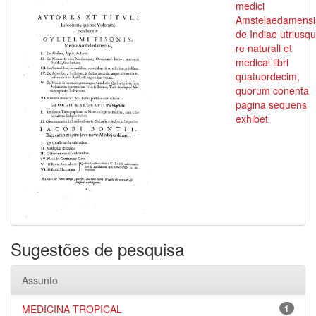
medici
Amstelaedamensi
de Indiae utriusq
re naturali et
medical libri
quatuordecim,
quorum conenta
pagina sequens
exhibet
Sugestões de pesquisa
Assunto
MEDICINA TROPICAL
1