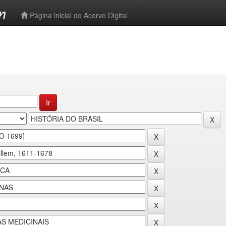
-->
Página inicial do Acervo Digital