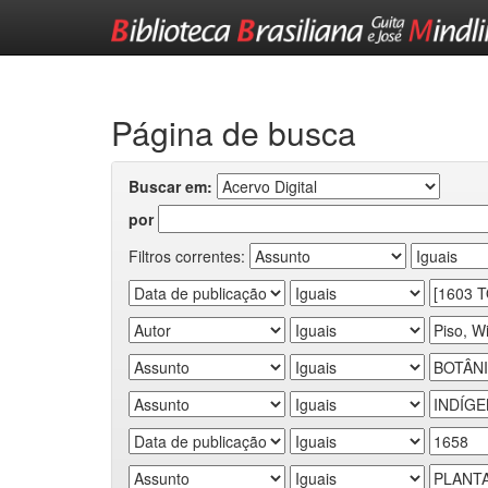
Skip
navigation
Página de busca
Buscar em:
por
Filtros correntes: