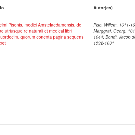
lo
Autor(es)
elmi Pisonis, medici Amstelaedamensis, de
Piso, Willem, 1611-1
ae utriusque re naturali et medical libri
Marggraf, Georg, 161
tuordecim, quorum conenta pagina sequens
1644; Bondt, Jacob d
bet
1592-1631