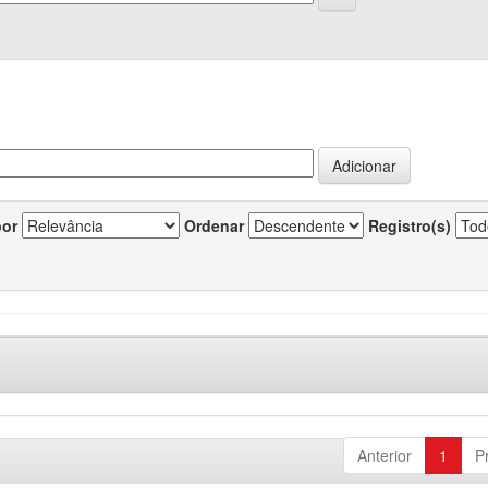
por
Ordenar
Registro(s)
Anterior
1
P