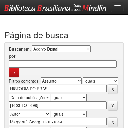
Skip
navigation
Página de busca
Buscar em:
por
Filtros correntes: