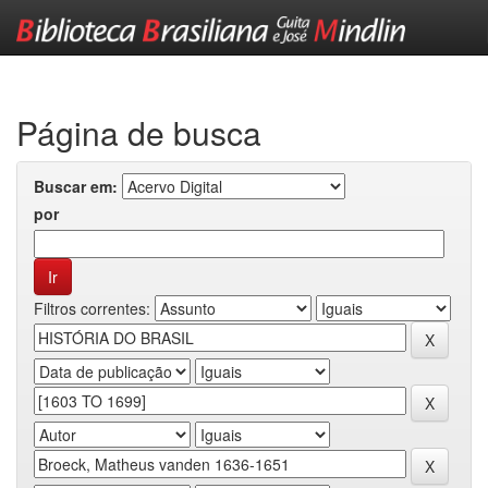
Skip
navigation
Página de busca
Buscar em:
por
Filtros correntes: