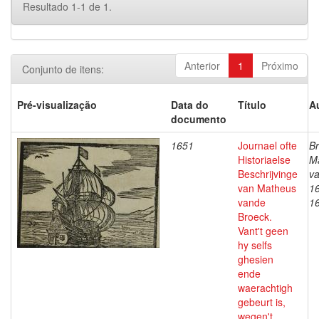
Resultado 1-1 de 1.
Anterior
1
Próximo
Conjunto de itens:
Pré-visualização
Data do
Título
A
documento
1651
Journael ofte
Br
Historiaelse
M
Beschrijvinge
v
van Matheus
1
vande
1
Broeck.
Vant't geen
hy selfs
ghesien
ende
waerachtigh
gebeurt is,
wegen't