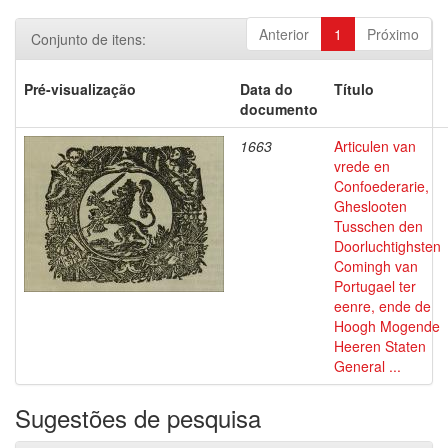
Anterior
1
Próximo
Conjunto de itens:
Pré-visualização
Data do
Título
documento
1663
Articulen van
vrede en
Confoederarie,
Gheslooten
Tusschen den
Doorluchtighsten
Comingh van
Portugael ter
eenre, ende de
Hoogh Mogende
Heeren Staten
General ...
Sugestões de pesquisa