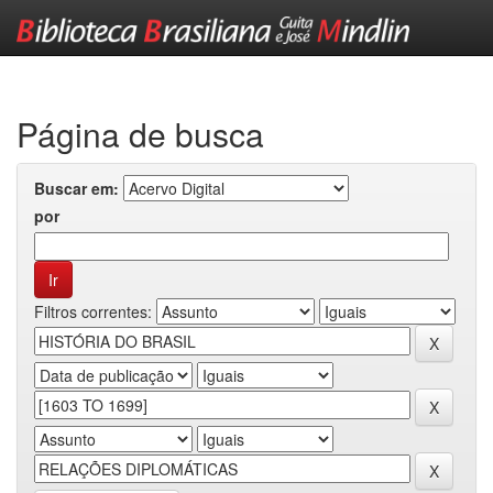
Skip
navigation
Página de busca
Buscar em:
por
Filtros correntes: