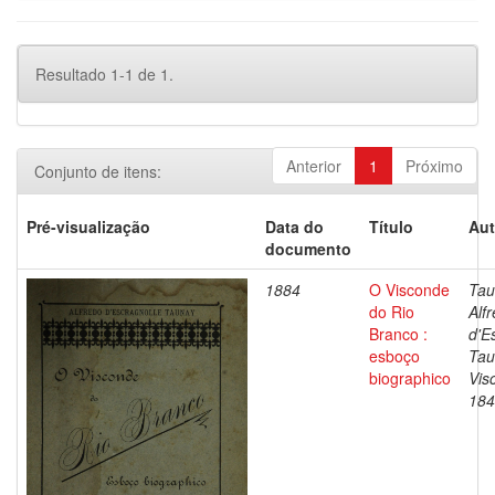
Resultado 1-1 de 1.
Anterior
1
Próximo
Conjunto de itens:
Pré-visualização
Data do
Título
Aut
documento
1884
O Visconde
Tau
do Rio
Alf
Branco :
d'E
esboço
Tau
biographico
Vis
184