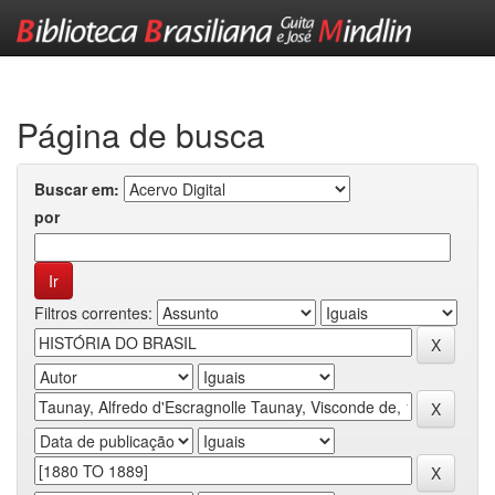
Skip
navigation
Página de busca
Buscar em:
por
Filtros correntes: