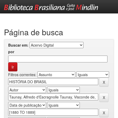
Skip
navigation
Página de busca
Buscar em:
por
Filtros correntes: