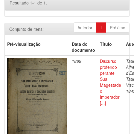
Resultado 1-1 de 1.
Anterior
1
Próximo
Conjunto de itens:
Pré-visualização
Data do
Título
Aut
documento
1889
Discurso
Tau
proferido
Alfr
perante
d'Es
Sua
Tau
Magestade
Vis
o
184
Imperador
[...]