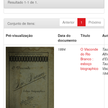
Resultado 1-1 de 1.
Anterior
1
Próximo
Conjunto de itens:
Pré-visualização
Data do
Título
Aut
documento
1884
O Visconde
Tau
do Rio
Alf
Branco :
d'E
esboço
Tau
biographico
Vis
184