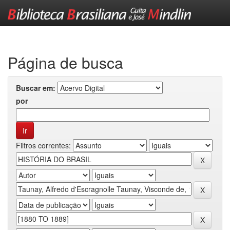
Skip
navigation
Página de busca
Buscar em:
por
Filtros correntes: