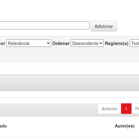
por
Ordenar
Registro(s)
Anterior
1
P
tulo
Autor(es)