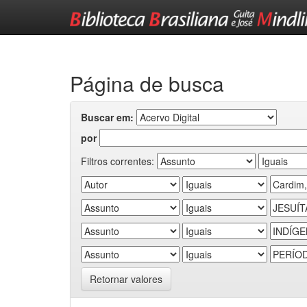
Skip
navigation
Página de busca
Buscar em:
por
Filtros correntes:
Retornar valores