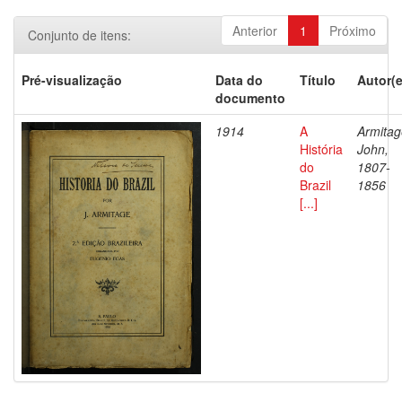
Anterior
1
Próximo
Conjunto de itens:
Pré-visualização
Data do
Título
Autor(e
documento
1914
A
Armitag
História
John,
do
1807-
Brazil
1856
[...]