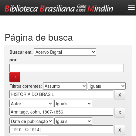
Skip
navigation
Página de busca
Buscar em:
por
Filtros correntes: