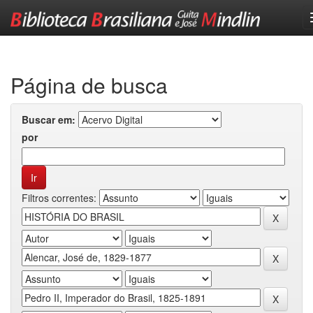
Skip
navigation
Página de busca
Buscar em:
por
Filtros correntes: