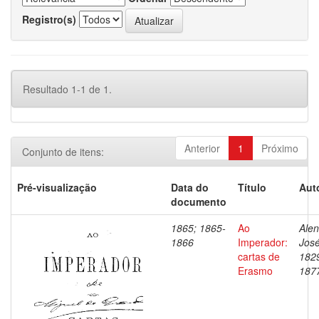
Registro(s)
Resultado 1-1 de 1.
Anterior
1
Próximo
Conjunto de itens:
Pré-visualização
Data do
Título
Aut
documento
1865; 1865-
Ao
Alen
1866
Imperador:
José
cartas de
182
Erasmo
187