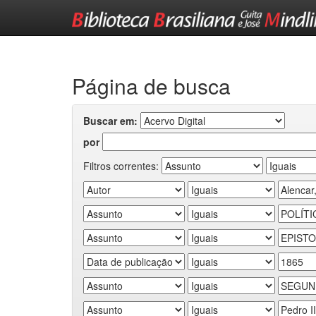
Skip
navigation
Página de busca
Buscar em:
por
Filtros correntes: