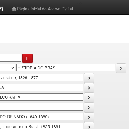
-->
Página inicial do Acervo Digital