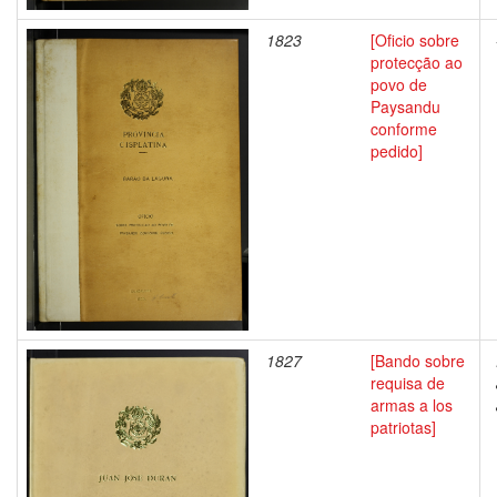
1823
[Oficio sobre
protecção ao
povo de
Paysandu
conforme
pedido]
1827
[Bando sobre
requisa de
armas a los
patriotas]