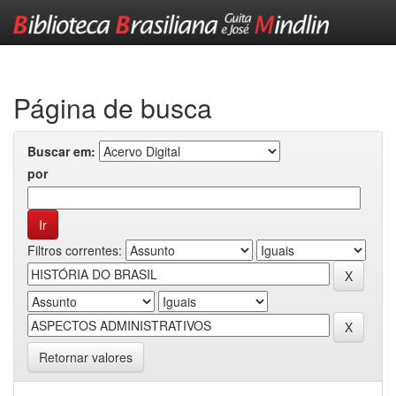
Skip
navigation
Página de busca
Buscar em:
por
Filtros correntes:
Retornar valores