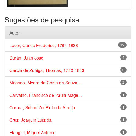
Sugestões de pesquisa
Autor
Lecor, Carlos Frederico, 1764-1836
19
Durán, Juan José
4
Garcia de Zuñiga, Thomas, 1780-1843
3
Macedo, Álvaro da Costa de Souza ...
2
Carvalho, Francisco de Paula Mage...
1
Correa, Sebastião Pinto de Araujo
1
Cruz, Joaquin Luíz da
1
Flangini, Miguel Antonio
1