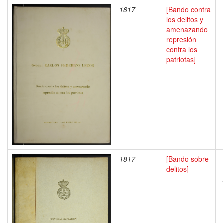
1817
[Bando contra
los delitos y
amenazando
represión
contra los
patriotas]
1817
[Bando sobre
delitos]