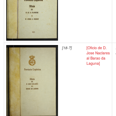
[18-?]
[Oficio de D.
Jose Naclares
al Barao da
Laguna]